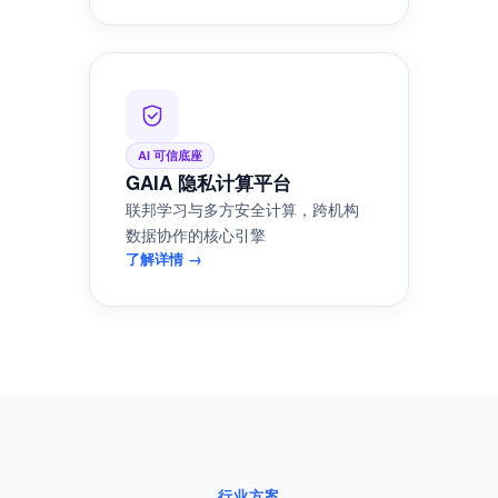
‹
›
智能体可信沙箱
AI Agent 受控执行环境，RAG×知识
图谱×隐私保护三层引擎
了解详情 →
AI 可信底座
GAIA 隐私计算平台
联邦学习与多方安全计算，跨机构
数据协作的核心引擎
了解详情 →