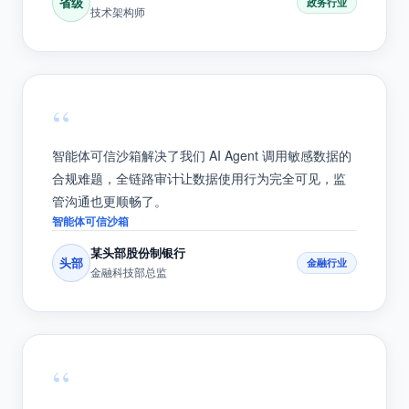
地，数据在安全边界内流通，三个月内完成 PoC 验证
并上线，效率超出预期。
可信数据空间
某省级政务数据局
省级
政务行业
技术架构师
“
智能体可信沙箱解决了我们 AI Agent 调用敏感数据的
合规难题，全链路审计让数据使用行为完全可见，监
管沟通也更顺畅了。
智能体可信沙箱
某头部股份制银行
头部
金融行业
金融科技部总监