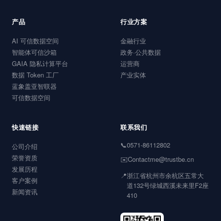
据要素市场顶层设计工作，并于 2026 年成为国家数据局牵头
组建的“国家数据基础设施技术社群”联合发起单位之一，同期作
为牵头单位参编《数据基础设施 语义描述和互操作要求》国家
级技术文件。
产品
行业方案
AI 可信数据空间
金融行业
智能体可信沙箱
政务·公共数据
GAIA 隐私计算平台
运营商
数据 Token 工厂
产业实体
蓝象盖亚智联器
可信数据空间
快速链接
联系我们
📞
0571-86112802
公司介绍
荣誉资质
✉️
Contactme@trustbe.cn
发展历程