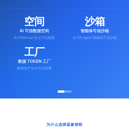
‹
›
预约产品演示
了解产品体系 →
6年
300+
技术积累
头部客户
深耕隐私计算与数据安全
覆盖金融、政务、电信等行业
800+
60%
节点网络
金融行业占比
全国可信数据流通基础设施
银行、保险、证券头部机构