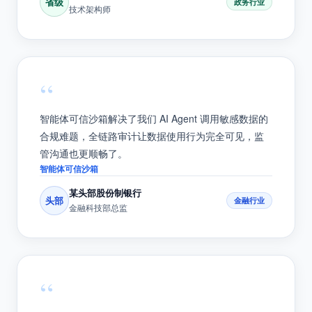
地，数据在安全边界内流通，三个月内完成 PoC 验证
并上线，效率超出预期。
可信数据空间
某省级政务数据局
省级
政务行业
技术架构师
“
智能体可信沙箱解决了我们 AI Agent 调用敏感数据的
合规难题，全链路审计让数据使用行为完全可见，监
管沟通也更顺畅了。
智能体可信沙箱
某头部股份制银行
头部
金融行业
金融科技部总监