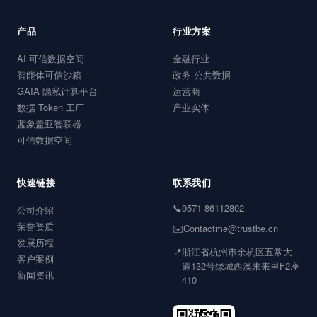
据要素市场顶层设计工作，并于 2026 年成为国家数据局牵头
组建的“国家数据基础设施技术社群”联合发起单位之一，同期作
为牵头单位参编《数据基础设施 语义描述和互操作要求》国家
级技术文件。
产品
行业方案
AI 可信数据空间
金融行业
智能体可信沙箱
政务·公共数据
GAIA 隐私计算平台
运营商
数据 Token 工厂
产业实体
蓝象盖亚智联器
可信数据空间
快速链接
联系我们
📞
0571-86112802
公司介绍
荣誉资质
✉️
Contactme@trustbe.cn
发展历程