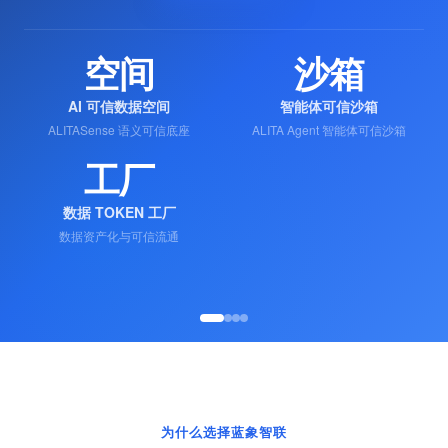
‹
›
预约产品演示
了解产品体系 →
6年
300+
技术积累
头部客户
深耕隐私计算与数据安全
覆盖金融、政务、电信等行业
800+
60%
节点网络
金融行业占比
全国可信数据流通基础设施
银行、保险、证券头部机构