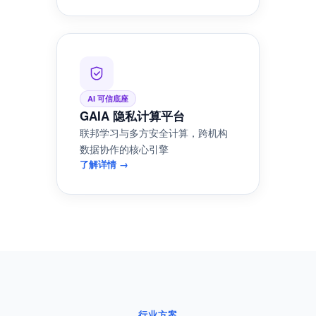
‹
›
智能体可信沙箱
AI Agent 受控执行环境，RAG×知识
图谱×隐私保护三层引擎
了解详情 →
AI 可信底座
GAIA 隐私计算平台
联邦学习与多方安全计算，跨机构
数据协作的核心引擎
了解详情 →